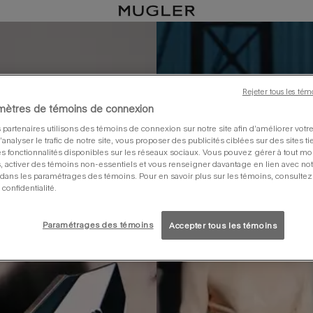
Rejeter tous les tém
mètres de témoins de connexion
 partenaires utilisons des témoins de connexion sur notre site afin d’améliorer vot
 d’analyser le trafic de notre site, vous proposer des publicités ciblées sur des sites ti
s fonctionnalités disponibles sur les réseaux sociaux. Vous pouvez gérer à tout m
, activer des témoins non-essentiels et vous renseigner davantage en lien avec notr
dans les paramétrages des témoins. Pour en savoir plus sur les témoins, consultez
 confidentialité.
Paramétrages des témoins
Accepter tous les témoins