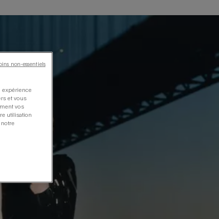
oins non-essentiels
re expérience
ers et vous
oment vos
e utilisation
 notre