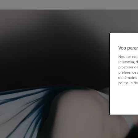
Vos para
Nous et nos
utilisateur,
proposer de
préférences
de témoins 
politique de