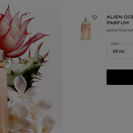
alien go
parfum
parfum floral lum
sélectionner
taille
pour ali
Select a taille 
60 ml