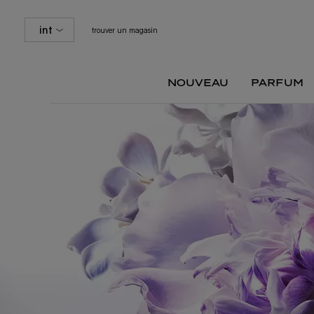
int
trouver un magasin
nouveau
parfum
Contenu principal