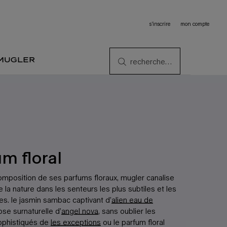
s’inscrire
mon compte
 mugler
recherche…
m floral
composition de ses parfums floraux, mugler canalise
 la nature dans les senteurs les plus subtiles et les
tes. le jasmin sambac captivant d’
alien eau de
rose surnaturelle d’
angel nova
, sans oublier les
sophistiqués de
les exceptions
ou le parfum floral