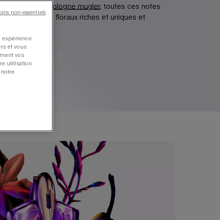
nant de
l’eau de cologne mugler
, toutes ces notes
oins non-essentiels
éent des parfums floraux riches et uniques et
re expérience
ers et vous
oment vos
e utilisation
 notre