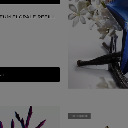
rfum florale refill
 eau de parfum florale
rir
rechargeable