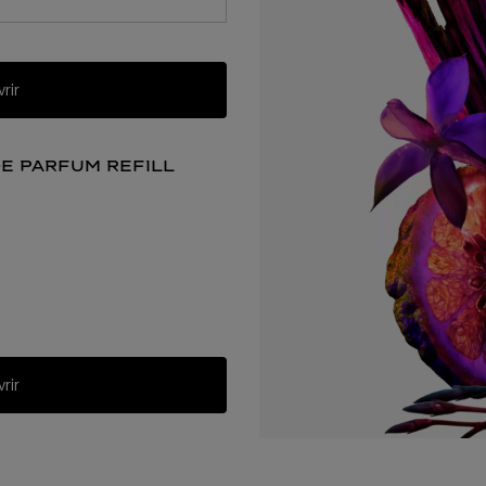
rir
de parfum refill
lien hypersense
rir