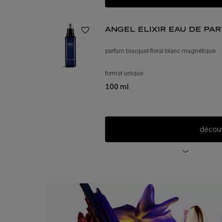
angel elixir eau de pa
parfum bouquet floral blanc magnétique
format unique
pour recharge d’angel elixir
100 ml
découv