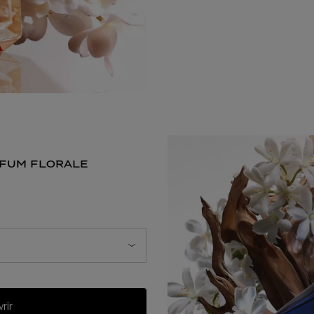
rfum florale
ale
 florale
rir