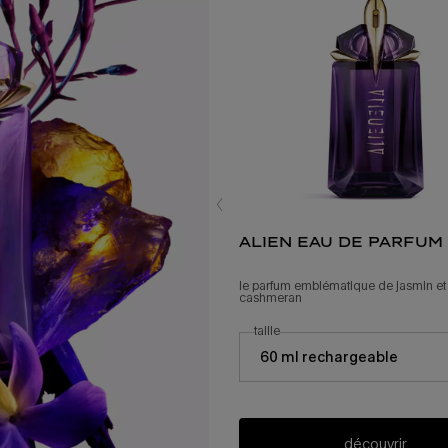
alien eau de parfum
le parfum emblématique de jasmin et
cashmeran
sélectionner une
taille
pour eau de parfum alien
Select a taille for alien eau de parfum
60 ml rechargeable
découvrir