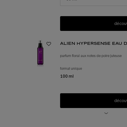
découv
alien hypersense eau 
parfum floral aux notes de poire juteuse
format unique
recharge d’eau de parfum a
100 ml
découv