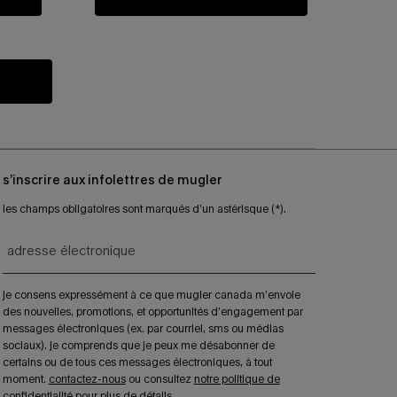
s’inscrire aux infolettres de mugler
les champs obligatoires sont marqués d’un astérisque (*).
adresse électronique
je consens expressément à ce que mugler canada m’envoie
des nouvelles, promotions, et opportunités d’engagement par
messages électroniques (ex. par courriel, sms ou médias
sociaux). je comprends que je peux me désabonner de
certains ou de tous ces messages électroniques, à tout
moment.
contactez-nous
ou consultez
notre politique de
confidentialité
pour plus de détails.