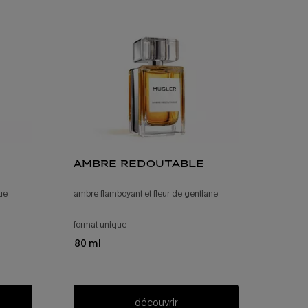
ambre redoutable
que
ambre flamboyant et fleur de gentiane
format unique
pour ambre redoutable
80 ml
découvrir