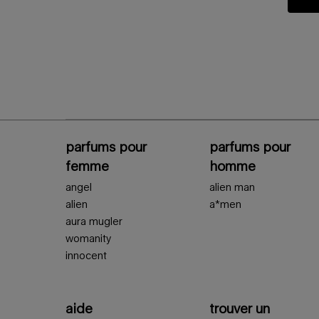
Navigation en bas de page
parfums pour
parfums pour
femme
homme
angel
alien man
alien
a*men
aura mugler
womanity
innocent
aide
trouver un