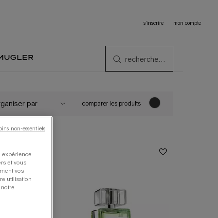
s’inscrire
mon compte
 mugler
recherche…
comparer les produits
oins non-essentiels
re expérience
ers et vous
oment vos
e utilisation
 notre