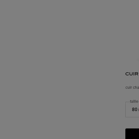
cuir
cuir ch
sélec
taille
Select a
80 