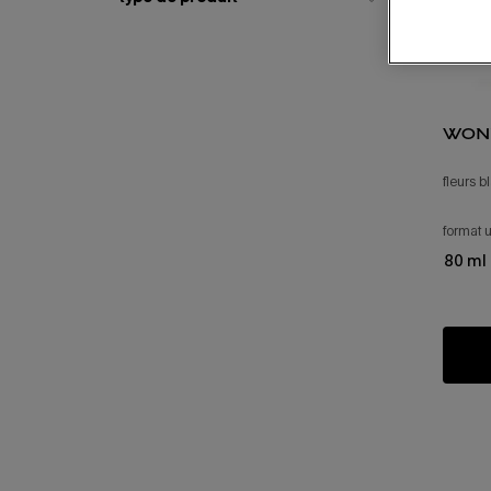
won
fleurs b
format 
80 ml