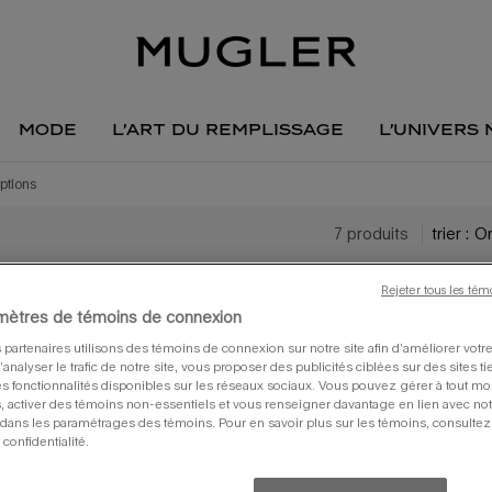
mode
l’art du remplissage
l’univers
ptions
7 produits
trier :
Rejeter tous les tém
mètres de témoins de connexion
 partenaires utilisons des témoins de connexion sur notre site afin d’améliorer vot
 d’analyser le trafic de notre site, vous proposer des publicités ciblées sur des sites ti
s fonctionnalités disponibles sur les réseaux sociaux. Vous pouvez gérer à tout m
, activer des témoins non-essentiels et vous renseigner davantage en lien avec notr
dans les paramétrages des témoins. Pour en savoir plus sur les témoins, consultez
 confidentialité.