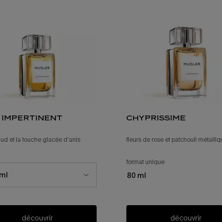
 impertinent
chyprissime
aud et la touche glacée d’anis
fleurs de rose et patchouli métalli
tionner une
pour cuir impertinent
format unique
pour chyprissime
 taille for cuir impertinent
ml
80 ml
découvrir
découvrir