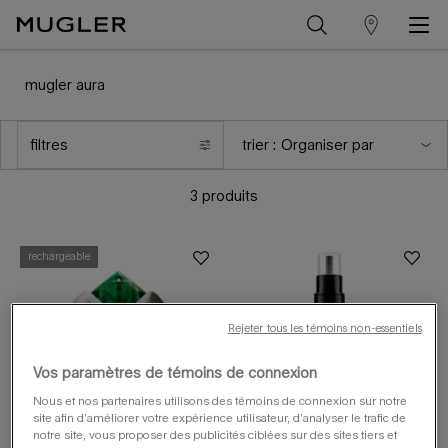
trouver
Contenu principal
un
mugler aura
magasin
filtres
trier :
menu de filtres
3 produits
rechargeable
Rejeter tous les témoins non-essentiels
Vos paramètres de témoins de connexion
Nous et nos partenaires utilisons des témoins de connexion sur notre
site afin d’améliorer votre expérience utilisateur, d’analyser le trafic de
notre site, vous proposer des publicités ciblées sur des sites tiers et