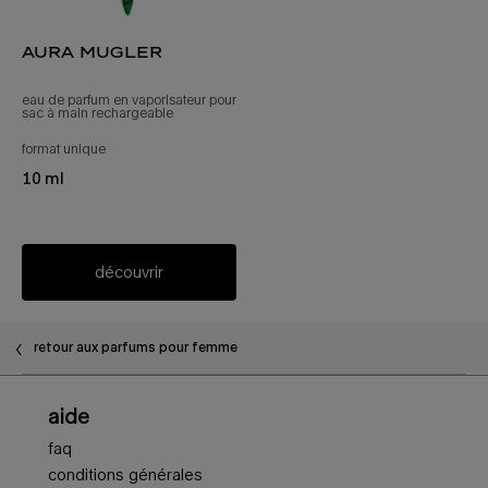
aura mugler
eau de parfum en vaporisateur pour
sac à main rechargeable
format unique
pour aura mugler
10 ml
découvrir
retour aux parfums pour femme
Navigation en bas de page
aide
faq
conditions générales