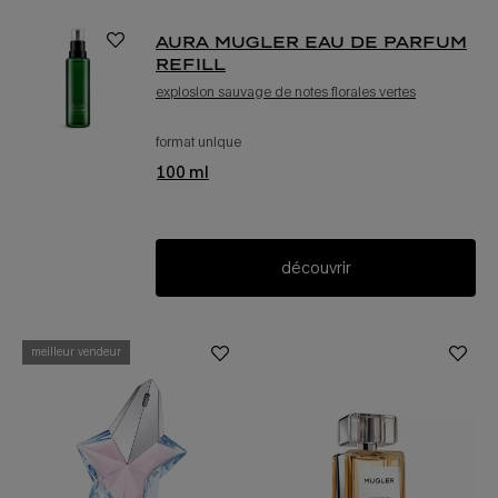
aura mugler eau de parfum
refill
explosion sauvage de notes florales vertes
format unique
recharge d’eau de parfum aura mugler
100 ml
découvrir
meilleur vendeur