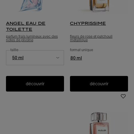
angel eau de
chyprissime
toilette
parfum frais lumineux avec des
fleurs de rose et patchouli
notes de pivoine
métallique
sélectionner une
taille
pour l’eau de toilette angel
format unique
pour chyprissime
Select a taille for angel eau de toilette
50 ml
80 ml
découvrir
découvrir