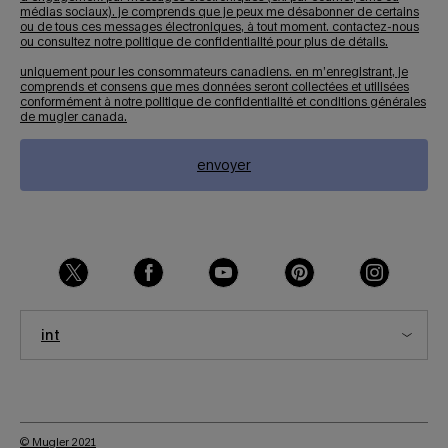
médias sociaux). je comprends que je peux me désabonner de certains
ou de tous ces messages électroniques, à tout moment.
contactez-nous
ou consultez notre
politique de confidentialité
pour plus de détails.
uniquement pour les consommateurs canadiens. en m’enregistrant, je
comprends et consens que mes données seront collectées et utilisées
conformément à notre
politique de confidentialité
et
conditions générales
de mugler canada.
envoyer
int
© Mugler 2021