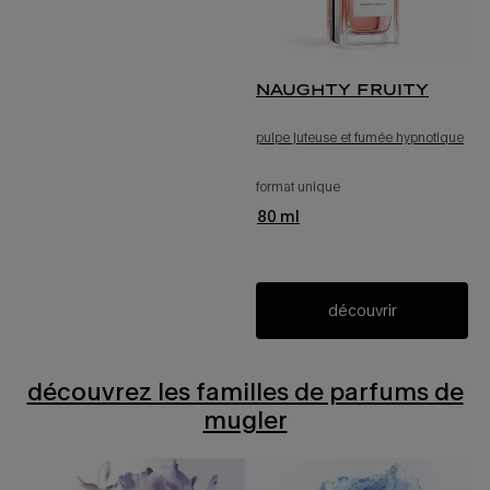
naughty fruity
pulpe juteuse et fumée hypnotique
format unique
pour naughty fruity
80 ml
découvrir
découvrez les familles de parfums de
mugler