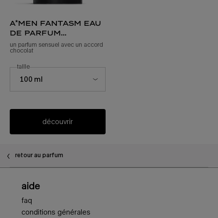
a*men fantasm eau
de parfum
sensuelle
un parfum sensuel avec un accord
chocolat
sélectionner une
taille
*eau de parfum sensuelle a*men fantasm
Select a taille for a*men fantasm eau de parfum sensuelle
100 ml
découvrir
retour au parfum
Navigation en bas de page
aide
faq
conditions générales