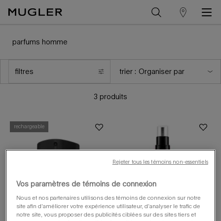
trouver
Contenu principal
un
parfums homme
magasin
filtres
trier :
menu de filtres
3 produits
rechargeable
Rejeter tous les témoins non-essentiels
Vos paramètres de témoins de connexion
Nous et nos partenaires utilisons des témoins de connexion sur notre
site afin d’améliorer votre expérience utilisateur, d’analyser le trafic de
notre site, vous proposer des publicités ciblées sur des sites tiers et