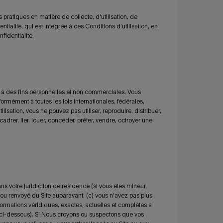
pratiques en matière de collecte, d'utilisation, de
ntialité, qui est intégrée à ces Conditions d’utilisation, en
nfidentialité.
és à des fins personnelles et non commerciales. Vous
ormément à toutes les lois internationales, fédérales,
isation, vous ne pouvez pas utiliser, reproduire, distribuer,
adrer, lier, louer, concéder, prêter, vendre, octroyer une
s votre juridiction de résidence (si vous êtes mineur,
 ou renvoyé du Site auparavant, (c) vous n'avez pas plus
ormations véridiques, exactes, actuelles et complètes si
ci-dessous). Si Nous croyons ou suspectons que vos