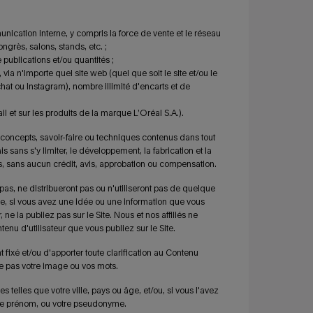
munication interne, y compris la force de vente et le réseau
ongrès, salons, stands, etc. ;
publications et/ou quantités ;
via n'importe quel site web (quel que soit le site et/ou le
hat ou Instagram), nombre illimité d'encarts et de
il et sur les produits de la marque L’Oréal S.A.).
 concepts, savoir-faire ou techniques contenus dans tout
sans s'y limiter, le développement, la fabrication et la
s, sans aucun crédit, avis, approbation ou compensation.
pas, ne distribueront pas ou n'utiliseront pas de quelque
e, si vous avez une idée ou une information que vous
ne la publiez pas sur le Site. Nous et nos affiliés ne
u d'utilisateur que vous publiez sur le Site.
 fixé et/ou d'apporter toute clarification au Contenu
ie pas votre image ou vos mots.
 telles que votre ville, pays ou âge, et/ou, si vous l'avez
otre prénom, ou votre pseudonyme.