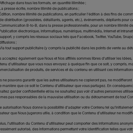
Affichage dans tous les formats, en quantité illimitée ;
La presse écrite, nombre illimité de publications ;
Édition, nombre illimité de publications, en particulier l'édition à des fins de com
de distribution (grossistes, détaillants, agents, etc.), événements, dépliants pour c
Communication B-to-B, dans la presse professionnelle, pour un nombre illimité de 
Publication électronique, informatique, numérique, multimédia, Internet et Intranet, 
support, y compris les réseaux sociaux tels que Facebook, Twitter, YouTube, Snapc
diffusions ;
Via tout support publicitaire (y compris la publicité dans les points de vente au déta
 acceptez également que Nous et Nos affiliés sommes libres d'utiliser les idées,
enu d’utilisateur que vous nous envoyez à quelque fin que ce soit, y compris, mais 
ercialisation de produits, de services et du contenu en utilisant ces information
 ne pouvons garantir que les autres utilisateurs ne copieront pas, ne modifieront 
e manière que ce soit le Contenu d'utilisateur que vous partagez. En conséquenc
aitez garder confidentielle et/ou ne souhaitez pas voir d'autres personnes utiliser, 
es pas responsables de la mauvaise utilisation ou du détournement de tout Conten
e autorisation Nous donne la possibilité d'adapter votre Contenu tel qu'initialement
isateur que Nous jugerons utile, à condition que le Contenu d’utilisateur ne modif
lus, l'utilisation du Contenu d’utilisateur peut comporter des informations anonymes
essément autorisé, des informations permettant votre identification telles que v