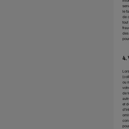
info
serv
le f
de c
tout
frau
des
pour
4.
Lors
(col
ou n
votr
de t
autr
et d
d'in
omis
cons
pour