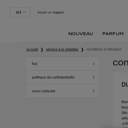
int
trouver un magasin
nouveau
parfum
Contenu principal
accueil
service à la clientèle
conditions d'utilisation
con
faq
politique de confidentialité
DU
nous contacter
Bien
Nous
Site
uti
JUR