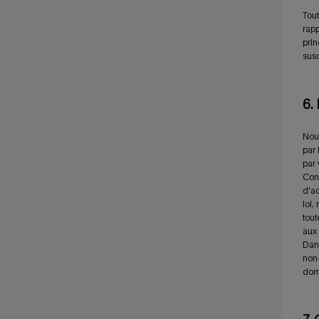
Tout
rapp
prin
susc
6.
Nous
par 
par 
Cont
d'ac
loi,
tout
aux 
Dans
non
dom