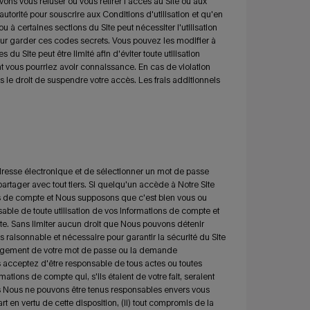
ns vous refuser ou vous retirer l'accès au Site ou aux
utorité pour souscrire aux Conditions d'utilisation et qu'en
u à certaines sections du Site peut nécessiter l'utilisation
ur garder ces codes secrets. Vous pouvez les modifier à
du Site peut être limité afin d'éviter toute utilisation
t vous pourriez avoir connaissance. En cas de violation
s le droit de suspendre votre accès. Les frais additionnels
dresse électronique et de sélectionner un mot de passe
artager avec tout tiers. Si quelqu'un accède à Notre Site
s de compte et Nous supposons que c'est bien vous ou
able de toute utilisation de vos Informations de compte et
te. Sans limiter aucun droit que Nous pouvons détenir
raisonnable et nécessaire pour garantir la sécurité du Site
changement de votre mot de passe ou la demande
s acceptez d'être responsable de tous actes ou toutes
tions de compte qui, s'ils étaient de votre fait, seraient
s Nous ne pouvons être tenus responsables envers vous
 en vertu de cette disposition, (ii) tout compromis de la