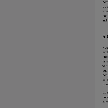
conf
de p
Nous
pas 
indi
5.
Nous
avoi
phot
fait
tout
autr
conc
sans
donn
Ce C
publ
suiv