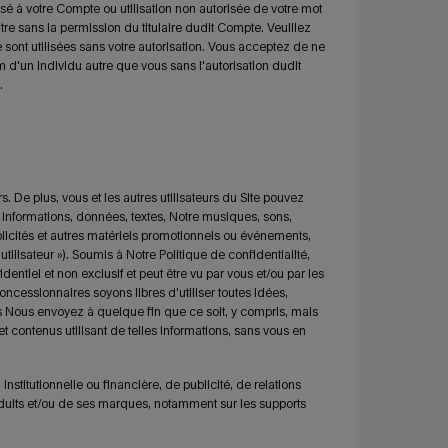
isé à votre Compte ou utilisation non autorisée de votre mot
e sans la permission du titulaire dudit Compte. Veuillez
ont utilisées sans votre autorisation. Vous acceptez de ne
'un individu autre que vous sans l'autorisation dudit
.
 De plus, vous et les autres utilisateurs du Site pouvez
, informations, données, textes, Notre musiques, sons,
icités et autres matériels promotionnels ou événements,
utilisateur »). Soumis à Notre Politique de confidentialité,
ntiel et non exclusif et peut être vu par vous et/ou par les
oncessionnaires soyons libres d'utiliser toutes idées,
us Nous envoyez à quelque fin que ce soit, y compris, mais
et contenus utilisant de telles informations, sans vous en
nstitutionnelle ou financière, de publicité, de relations
roduits et/ou de ses marques, notamment sur les supports