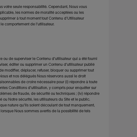
ous votre seule responsabilité. Cependant, Nous vous
applicable, les normes de moralité acceptées ou les
supprimer à tout
moment tout Contenu d’Utilisateur
le comportement de l'utilisateur.
e ou de superviser le Contenu d'utilisateur qui a été fourni
viser, éditer ou supprimer un Contenu d'utilisateur publié
 de modifier, déplacer, refuser, bloquer ou supprimer tout
. Nous et nos délégués Nous réservons aussi le droit
aisonnables de croire nécessaire pour (i) répondre à toute
entes Conditions d'utilisation, y compris pour enquêter sur
problèmes de fraude, de sécurité ou techniques ; (iv) répondre
ou Notre sécurité, les utilisateurs du Site et le public.
ue nature qu'ils soient découlant de tout manquement,
 lorsque Nous sommes avertis de la possibilité de tels