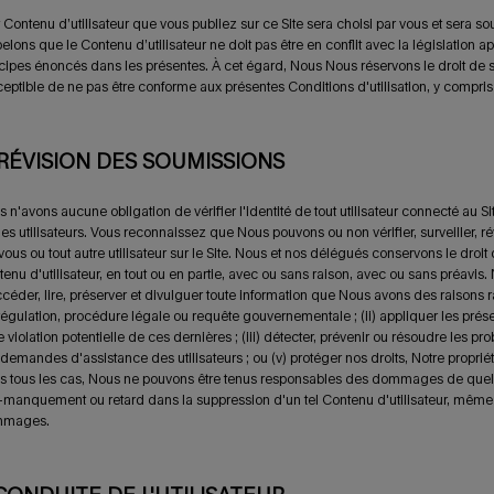
 Contenu d’utilisateur que vous publiez sur ce Site sera choisi par vous et sera s
elons que le Contenu d’utilisateur ne doit pas être en conflit avec la législation 
cipes énoncés dans les présentes. À cet égard, Nous Nous réservons le droit de 
eptible de ne pas être conforme aux présentes Conditions d'utilisation, y compris 
 RÉVISION DES SOUMISSIONS
 n'avons aucune obligation de vérifier l'identité de tout utilisateur connecté au Sit
les utilisateurs. Vous reconnaissez que Nous pouvons ou non vérifier, surveiller, ré
vous ou tout autre utilisateur sur le Site. Nous et nos délégués conservons le droit
enu d'utilisateur, en tout ou en partie, avec ou sans raison, avec ou sans préavis
céder, lire, préserver et divulguer toute information que Nous avons des raisons r
 régulation, procédure légale ou requête gouvernementale ; (ii) appliquer les prés
e violation potentielle de ces dernières ; (iii) détecter, prévenir ou résoudre les 
demandes d'assistance des utilisateurs ; ou (v) protéger nos droits, Notre propriété 
 tous les cas, Nous ne pouvons être tenus responsables des dommages de quelq
-manquement
ou retard dans la suppression d'un tel Contenu d'utilisateur, même
mages.