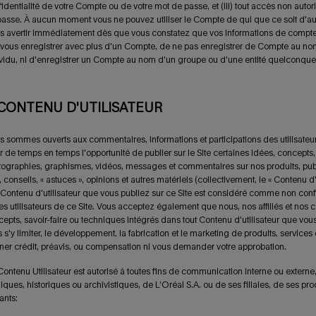
identialité de votre Compte ou de votre mot de passe, et (iii) tout accès non autor
asse. À aucun moment vous ne pouvez utiliser le Compte de qui que ce soit d'autr
 avertir immédiatement dès que vous constatez que vos Informations de compte s
vous enregistrer avec plus d'un Compte, de ne pas enregistrer de
Compte au nom d
vidu, ni d'enregistrer un Compte au nom d'un groupe ou d'une entité quelconque
 CONTENU D'UTILISATEUR
 sommes ouverts aux commentaires, informations et participations des utilisateurs.
r de temps en temps l'opportunité de publier sur le Site certaines idées, concepts
ographies, graphismes, vidéos, messages et commentaires sur nos produits, publ
s, conseils, « astuces », opinions et autres matériels (collectivement, le « Contenu d'
 Contenu d'utilisateur que vous publiez sur ce Site est considéré comme non confide
es utilisateurs de ce Site. Vous acceptez également que nous, nos affiliés et nos c
epts, savoir-faire ou techniques intégrés dans tout Contenu d'utilisateur que vo
 s'y limiter, le développement, la fabrication et le marketing de produits, services 
er crédit, préavis, ou compensation ni vous demander votre approbation.
ontenu Utilisateur est autorisé à toutes fins de communication interne ou externe, i
iques, historiques ou archivistiques, de L’Oréal S.A. ou de ses filiales, de ses p
ants: