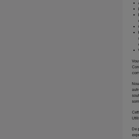
Vous
Cont
comm
Nous
autr
souh
somm
Cett
Util
De p
expr