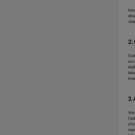
Nous
divu
cliq
2.
Sauf
acce
état
fair
lice
3.
Vous
l'au
d'un
vous