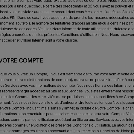
rmations ne sont pas véridiques, exactes, actuelles ou complètes, Nous Nous pouvo
ices (ou à une quelconque partie des précédents) et (d) vous avez le pouvoir et l'a
aisant, vous ne violez aucun autre accord dont vous êtes partie. L'accès au Site et/o
odes PIN. Dans ce cas, il vous appartient de prendre les mesures nécessaires po
 moment. Toutefois, le nombre de tentatives d'accès au Site et/ou à certaines parties 
duleuse de ces codes. Veuillez Nous informer de toute utilisation frauduleuse don
 règles énoncées dans
les présentes Conditions d'utilisation, Nous Nous réservon
 accéder et utiliser Internet sont à votre charge.
 VOTRE COMPTE
que vous ouvrez un Compte, il vous est demandé de fournir votre nom et votre a
lectivement, vos « Informations de compte »), que vous ne pouvez transférer à ou p
os Services avec vos Informations de compte, Nous nous fions à ces Information
e représentant qui accédez au Site et aux Services. Vous êtes entièrement respons
outes les Commandes et activités qui se produisent sous ou sont liées à ce Comp
ement, Nous nous réservons le droit d'entreprendre toute action que Nous jugeons 
e votre Compte, incluant, mais sans s'y limiter, la clôture de votre Compte, le 
formations supplémentaires pour autoriser les transactions sur votre Compte. Vou
sions commis par tout utilisateur accédant au Site ou aux Services avec vos Informa
idérés comme une violation des présentes Conditions d'utilisation. En aucun ca
 tous dommages résultant ou provenant de (i) toute action ou inaction de Notre part