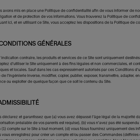
 avons mis en place une Politique de confidentialité afin de vous informer de nos 
lgation et de protection de vos informations. Vous trouverez la
Politique de confide
uant Ici, et en utilisant ce Site, vous acceptez les dispositions de la Politique de co
 CONDITIONS GÉNÉRALES
 indication contraire, les produits et services de ce Site sont uniquement destin
ptez d'utiliser le Site uniquement à des fins légales et non commerciales, et conf
iques et locales. Sauf dans les cas expressément autorisés par ces Conditions d'util
e de l'ingénierie inverse, modifier, copier, publier, exposer, transmettre,
adapter, enc
nce ou exploiter de quelque façon que ce soit le contenu du Site.
 ADMISSIBILITÉ
 déclarez et garantissez que (a) vous avez dépassé l'âge légal de la majorité dan
torisation préalable de vos parents est requise), (b) vous n'avez pas été suspendu
 (1) compte sur le Site à tout moment, (d) vous Nous fournirez uniquement des inf
 vous enregistrez pour créer un compte et/ou passer des Commandes (définies 