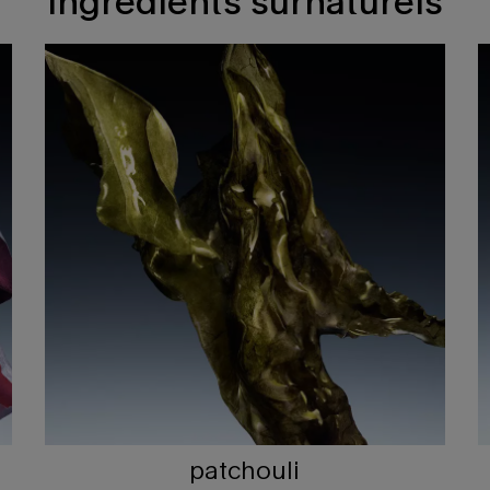
ingrédients surnaturels
patchouli