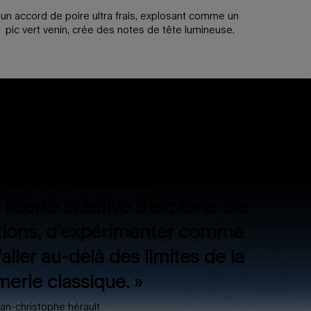
un accord de poire ultra frais, explosant comme un
pic vert venin, crée des notes de tête lumineuse.
sont un laboratoire d’idées,
liberté créative d’explorer de
ations, d’expérimenter comme
aller au-delà des limites de la
erie classique. »
ean-christophe hérault