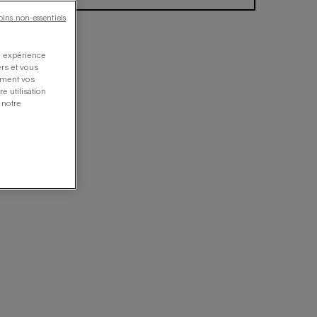
oins non-essentiels
re expérience
ers et vous
oment vos
e utilisation
 notre