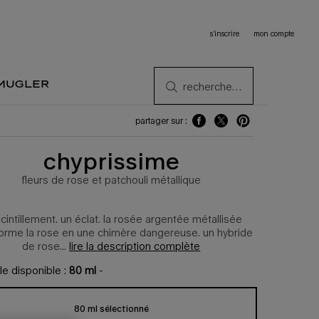
s’inscrire
mon compte
 mugler
recherche…
partager sur :
partager sur : facebook
partager sur : twitter
partager sur : pintere
chyprissime
fleurs de rose et patchouli métallique
cintillement. un éclat. la rosée argentée métallisée
forme la rose en une chimère dangereuse. un hybride
de rose...
lire la description complète
lle disponible :
80 ml
-
80 ml sélectionné
, 1 sur 1