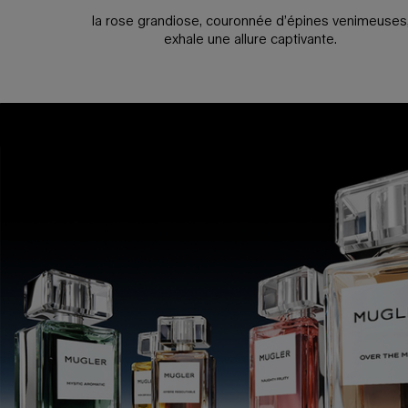
la rose grandiose, couronnée d’épines venimeuses
exhale une allure captivante.
PDP Any Doubt Section