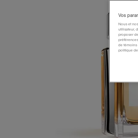
Vos para
Nous et nos
utilisateur,
proposer de
préférences
de témoins 
politique de