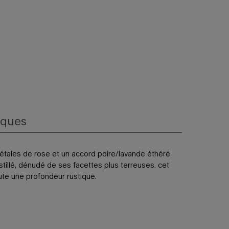
iques
pétales de rose et un accord poire/lavande éthéré
stillé, dénudé de ses facettes plus terreuses. cet
te une profondeur rustique.