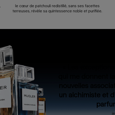
,
le cœur de patchouli redistillé, sans ses facettes
terreuses, révèle sa quintessence noble et purifiée.
« Les exceptions 
qui me donnent la 
nouvelles associ
un alchimiste et d’
parfum
j