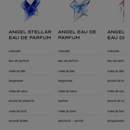
angel stellar
angel eau de
angel 
eau de parfum
parfum
eau de
fruitée
intensité
intensité
intensité
eau de parfum
eau de parfum
eau de parfum
notes de tête
notes de tête
notes de tête
bergamote
bergamote
accord de framb
notes de cœur
notes de cœur
notes de cœur
accord de pistache
praline
accord de rose
notes de fond
notes de fond
notes de fond
accords boisés
patchouli - vanille
akigalawood