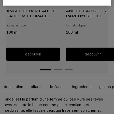
angel elixir eau de
angel eau de
parfum florale
parfum refill
refill
format unique
pour recharge d’angel elixir eau de parfum florale
format unique
recharge d’eau de 
100 ml
100 ml
découvrir
découvrir
description
olfactif
le flacon
ingrédients
guides p
Onglets PDP
angel est le parfum d’une femme qui ose vivre ses rêves
avec son étoile bleue comme guide. confiante et
séduisante, elle fascine ceux qui traversent son chemin.