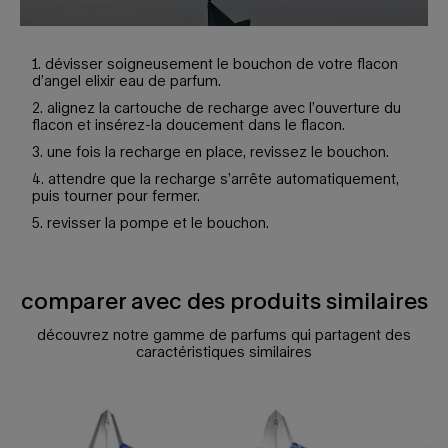
1. dévisser soigneusement le bouchon de votre flacon
d’angel elixir eau de parfum.
2. alignez la cartouche de recharge avec l’ouverture du
flacon et insérez-la doucement dans le flacon.
3. une fois la recharge en place, revissez le bouchon.
4. attendre que la recharge s’arrête automatiquement,
puis tourner pour fermer.
5. revisser la pompe et le bouchon.
comparer avec des produits similaires
Comparer avec des produits similaires
découvrez notre gamme de parfums qui partagent des
caractéristiques similaires
comparer avec des produits similaires
eau de parfum angel stellar
angel eau de parfum
angel nova eau de parfum fruitée
angel elixir eau de parfum florale