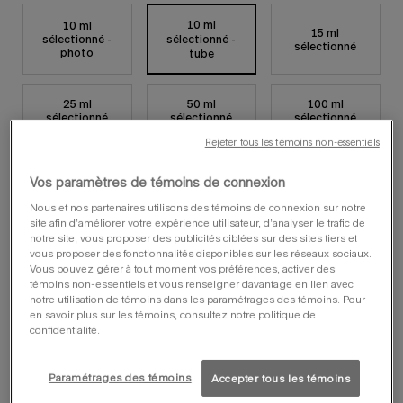
10 ml
10 ml
15 ml
sélectionné -
sélectionné -
, 1 sur 6
, 2 sur 6
, 3 sur 6
sélectionné
photo
tube
25 ml
50 ml
100 ml
, 4 sur 6
, 5 sur 6
, 6 sur 6
sélectionné
sélectionné
sélectionné
Rejeter tous les témoins non-essentiels
Vos paramètres de témoins de connexion
vous aimerez peut-être
Nous et nos partenaires utilisons des témoins de connexion sur notre
site afin d’améliorer votre expérience utilisateur, d’analyser le trafic de
notre site, vous proposer des publicités ciblées sur des sites tiers et
vous proposer des fonctionnalités disponibles sur les réseaux sociaux.
Vous pouvez gérer à tout moment vos préférences, activer des
témoins non-essentiels et vous renseigner davantage en lien avec
notre utilisation de témoins dans les paramétrages des témoins. Pour
en savoir plus sur les témoins, consultez notre politique de
confidentialité.
Paramétrages des témoins
Accepter tous les témoins