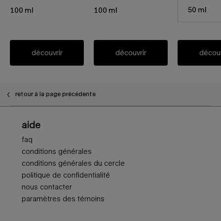
Select a taille f
50 ml
100 ml
100 ml
découvrir
découvrir
découv
retour à la page précédente
Navigation en bas de page
aide
faq
conditions générales
conditions générales du cercle
politique de confidentialité
nous contacter
paramètres des témoins