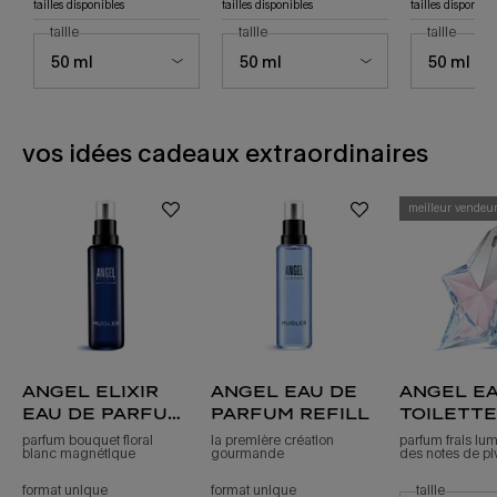
tailles disponibles
tailles disponibles
tailles disponible
sélectionner une
taille
pour l’eau de parfum angel stellar
sélectionner une
taille
pour angel eau de parfum
sélectionn
taille
pour a
PDP Section Créneau 1 - Vous pourriez aussi aimer
vos idées cadeaux extraordinaires
meilleur vendeu
angel elixir
angel eau de
angel ea
eau de parfum
parfum refill
toilette
florale
parfum bouquet floral
la première création
parfum frais lu
blanc magnétique
gourmande
des notes de pi
refill
format unique
pour recharge d’angel elixir eau de parfum florale
format unique
recharge d’eau de parfum angel
sélectionner
taille
pour l’e