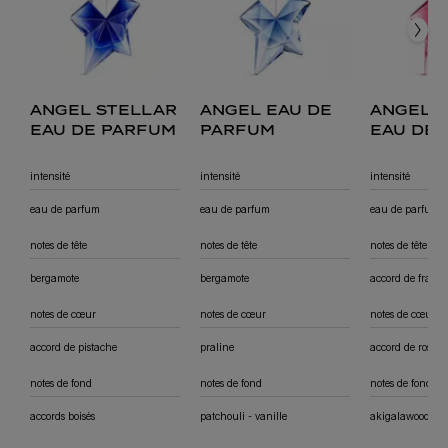
angel stellar
angel eau de
angel 
eau de parfum
parfum
eau de
fruitée
intensité
intensité
intensité
eau de parfum
eau de parfum
eau de parfum
notes de tête
notes de tête
notes de tête
bergamote
bergamote
accord de framb
notes de cœur
notes de cœur
notes de cœur
accord de pistache
praline
accord de rose
notes de fond
notes de fond
notes de fond
accords boisés
patchouli - vanille
akigalawood