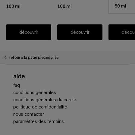
Select a taille f
50 ml
100 ml
100 ml
découvrir
découvrir
découv
retour à la page précédente
Navigation en bas de page
aide
faq
conditions générales
conditions générales du cercle
politique de confidentialité
nous contacter
paramètres des témoins