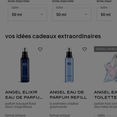
tailles disponibles
tailles disponibles
tailles disponible
sélectionner une
taille
pour l’eau de parfum angel stellar
sélectionner une
taille
pour angel eau de parfum
sélectionn
taille
pour a
PDP Section Créneau 1 - Vous pourriez aussi aimer
vos idées cadeaux extraordinaires
meilleur vendeu
angel elixir
angel eau de
angel ea
eau de parfum
parfum refill
toilette
florale
parfum bouquet floral
la première création
parfum frais lu
blanc magnétique
gourmande
des notes de pi
refill
format unique
pour recharge d’angel elixir eau de parfum florale
format unique
recharge d’eau de parfum angel
sélectionner
taille
pour l’e