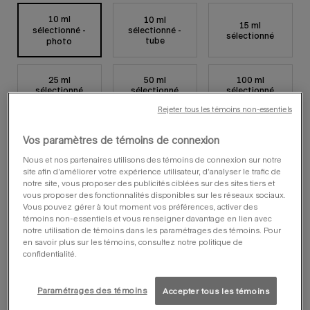
10 ml
10 ml
15 ml
sélectionné -
sélectionné -
, 1 sur 6
, 2 sur 6
, 3 sur 6
sélectionné
tube
photo
25 ml
50 ml
100 ml
, 4 sur 6
, 5 sur 6
, 6 sur 6
sélectionné
sélectionné
sélectionné
Rejeter tous les témoins non-essentiels
Vos paramètres de témoins de connexion
vous aimerez peut-être
Nous et nos partenaires utilisons des témoins de connexion sur notre
site afin d’améliorer votre expérience utilisateur, d’analyser le trafic de
notre site, vous proposer des publicités ciblées sur des sites tiers et
vous proposer des fonctionnalités disponibles sur les réseaux sociaux.
Vous pouvez gérer à tout moment vos préférences, activer des
témoins non-essentiels et vous renseigner davantage en lien avec
notre utilisation de témoins dans les paramétrages des témoins. Pour
en savoir plus sur les témoins, consultez notre politique de
confidentialité.
Paramétrages des témoins
Accepter tous les témoins