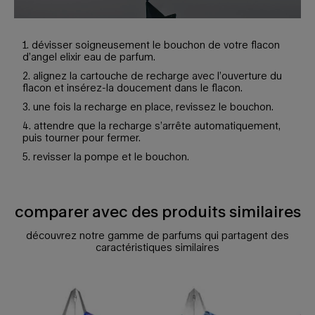
1. dévisser soigneusement le bouchon de votre flacon
d’angel elixir eau de parfum.
2. alignez la cartouche de recharge avec l’ouverture du
flacon et insérez-la doucement dans le flacon.
3. une fois la recharge en place, revissez le bouchon.
4. attendre que la recharge s’arrête automatiquement,
puis tourner pour fermer.
5. revisser la pompe et le bouchon.
comparer avec des produits similaires
Comparer avec des produits similaires
découvrez notre gamme de parfums qui partagent des
caractéristiques similaires
comparer avec des produits similaires
eau de parfum angel stellar
angel eau de parfum
angel nova eau de parfum fruitée
angel elixir eau de parfum florale