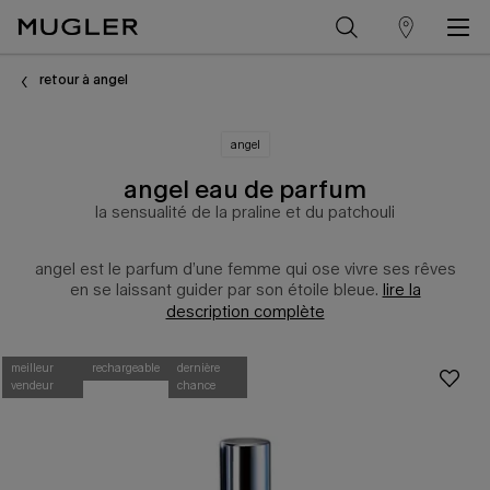
trouver
Contenu principal
un
retour à angel
magasin
angel
angel eau de parfum
la sensualité de la praline et du patchouli
angel est le parfum d’une femme qui ose vivre ses rêves
en se laissant guider par son étoile bleue.
lire la
description complète
meilleur
rechargeable
dernière
vendeur
chance