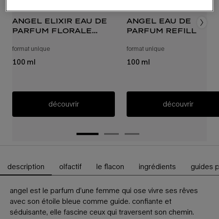
angel elixir eau de
angel eau de
parfum florale
parfum refill
refill
format unique
pour recharge d’angel elixir eau de parfum florale
format unique
recharge d’eau de 
100 ml
100 ml
découvrir
découvrir
description
olfactif
le flacon
ingrédients
guides p
Onglets PDP
angel est le parfum d’une femme qui ose vivre ses rêves
avec son étoile bleue comme guide. confiante et
séduisante, elle fascine ceux qui traversent son chemin.